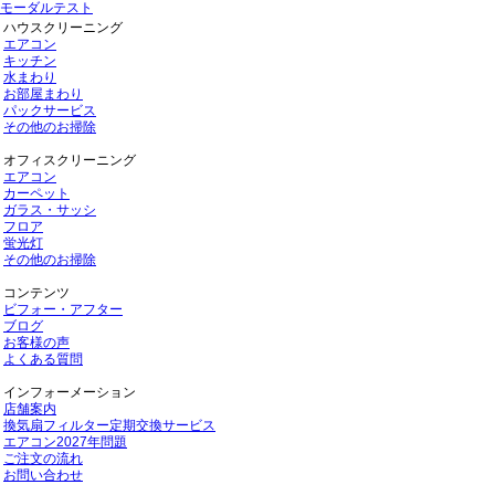
モーダルテスト
ハウスクリーニング
エアコン
キッチン
水まわり
お部屋まわり
パックサービス
その他のお掃除
オフィスクリーニング
エアコン
カーペット
ガラス・サッシ
フロア
蛍光灯
その他のお掃除
コンテンツ
ビフォー・アフター
ブログ
お客様の声
よくある質問
インフォーメーション
店舗案内
換気扇フィルター定期交換サービス
エアコン2027年問題
ご注文の流れ
お問い合わせ