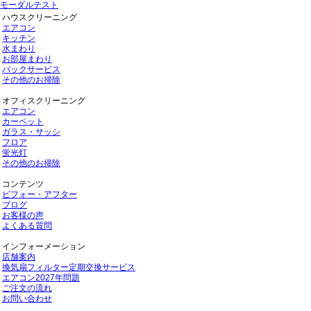
モーダルテスト
ハウスクリーニング
エアコン
キッチン
水まわり
お部屋まわり
パックサービス
その他のお掃除
オフィスクリーニング
エアコン
カーペット
ガラス・サッシ
フロア
蛍光灯
その他のお掃除
コンテンツ
ビフォー・アフター
ブログ
お客様の声
よくある質問
インフォーメーション
店舗案内
換気扇フィルター定期交換サービス
エアコン2027年問題
ご注文の流れ
お問い合わせ