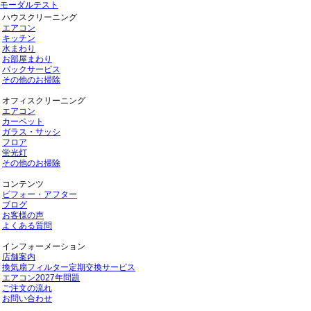
モーダルテスト
ハウスクリーニング
エアコン
キッチン
水まわり
お部屋まわり
パックサービス
その他のお掃除
オフィスクリーニング
エアコン
カーペット
ガラス・サッシ
フロア
蛍光灯
その他のお掃除
コンテンツ
ビフォー・アフター
ブログ
お客様の声
よくある質問
インフォーメーション
店舗案内
換気扇フィルター定期交換サービス
エアコン2027年問題
ご注文の流れ
お問い合わせ