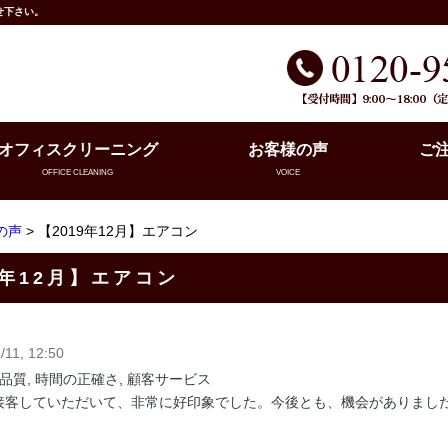
せ下さい。
オフィスクリーニング
お客様の声
ご
OFFICE CLEANING
VOICE
の声
> 【2019年12月】エアコン
9年12月】エアコン
/11, 12:50
 品質, 時間の正確さ, 顧客サービス
接客していただいて、非常に好印象でした。今後とも、機会がありまし