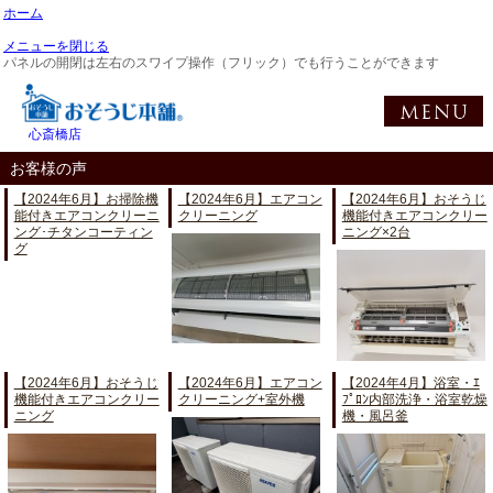
ホーム
メニューを閉じる
パネルの開閉は左右のスワイプ操作（フリック）でも行うことができます
心斎橋店
お客様の声
【2024年6月】お掃除機
【2024年6月】エアコン
【2024年6月】おそうじ
能付きエアコンクリーニ
クリーニング
機能付きエアコンクリー
ング･チタンコーティン
ニング×2台
グ
【2024年6月】おそうじ
【2024年6月】エアコン
【2024年4月】浴室・ｴ
機能付きエアコンクリー
クリーニング+室外機
ﾌﾟﾛﾝ内部洗浄・浴室乾燥
ニング
機・風呂釜