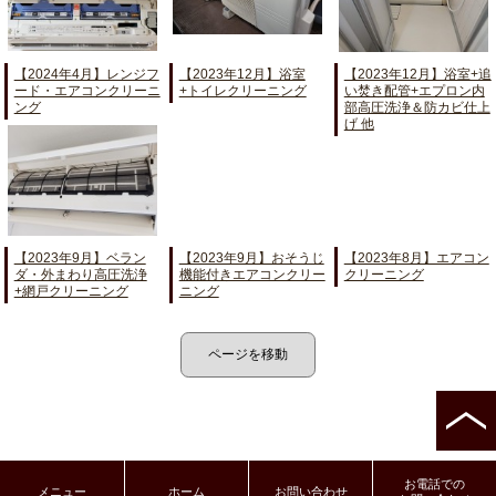
【2024年4月】レンジフ
【2023年12月】浴室
【2023年12月】浴室+追
ード・エアコンクリーニ
+トイレクリーニング
い焚き配管+エプロン内
ング
部高圧洗浄＆防カビ仕上
げ 他
【2023年9月】ベラン
【2023年9月】おそうじ
【2023年8月】エアコン
ダ・外まわり高圧洗浄
機能付きエアコンクリー
クリーニング
+網戸クリーニング
ニング
お電話での
メニュー
ホーム
お問い合わせ