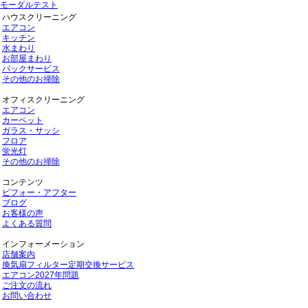
モーダルテスト
ハウスクリーニング
エアコン
キッチン
水まわり
お部屋まわり
パックサービス
その他のお掃除
オフィスクリーニング
エアコン
カーペット
ガラス・サッシ
フロア
蛍光灯
その他のお掃除
コンテンツ
ビフォー・アフター
ブログ
お客様の声
よくある質問
インフォーメーション
店舗案内
換気扇フィルター定期交換サービス
エアコン2027年問題
ご注文の流れ
お問い合わせ