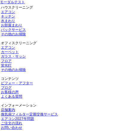
モーダルテスト
ハウスクリーニング
エアコン
キッチン
水まわり
お部屋まわり
パックサービス
その他のお掃除
オフィスクリーニング
エアコン
カーペット
ガラス・サッシ
フロア
蛍光灯
その他のお掃除
コンテンツ
ビフォー・アフター
ブログ
お客様の声
よくある質問
インフォーメーション
店舗案内
換気扇フィルター定期交換サービス
エアコン2027年問題
ご注文の流れ
お問い合わせ