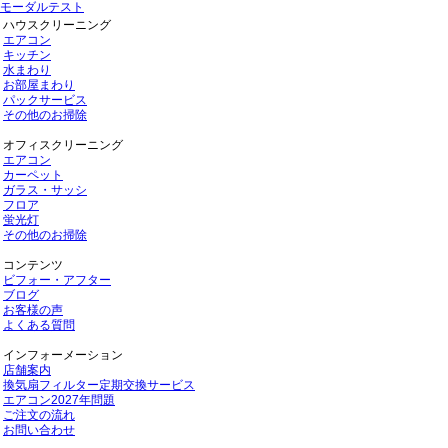
モーダルテスト
ハウスクリーニング
エアコン
キッチン
水まわり
お部屋まわり
パックサービス
その他のお掃除
オフィスクリーニング
エアコン
カーペット
ガラス・サッシ
フロア
蛍光灯
その他のお掃除
コンテンツ
ビフォー・アフター
ブログ
お客様の声
よくある質問
インフォーメーション
店舗案内
換気扇フィルター定期交換サービス
エアコン2027年問題
ご注文の流れ
お問い合わせ