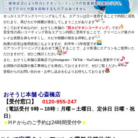
せっかくエアコンクリーニングをしても、エアコンは日々使用することで内部に湿気
がたまり、再びカビや雑菌が発生してしまうことがあります
そこでおすすめなのが、おそうじ本舗の
「防カビチタンコーティング」
です
安全性の高いコーティング剤をエアコン内部に塗布することで、クリーニング後のキ
レイな状態を保ちやすくし、カビや雑菌の発生を抑制します
効果の目安は使用状況にもよりますが、約半年～1年程度です
エアコンクリーニングとあわせて施工することで、より快適にエアコンをご使用いた
だけますので、ぜひご検討ください
また、おそうじ本舗心斎橋店ではInstagram・TikTok・YouTubeも更新中です
お掃除の豆知識や施工事例などを発信しておりますので、ぜひご覧ください
皆様からのお問い合わせ・お申し込みを心よりお待ちしております
お
そうじ本舗 心斎橋店
【受付窓口】
0120-955-247
（電話受付 9時～18時：月曜～土曜日、定休日 日曜・祝
日）
★
HＰからのご予約は24時間受付中
★