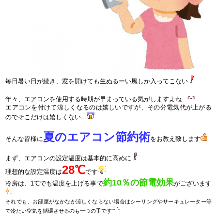
毎日暑い日が続き、窓を開けても生ぬるーい風しか入ってこない
年々、エアコンを使用する時期が早まっている気がしますよね...
エアコンを付けて涼しくなるのは嬉しいですが、その分電気代が上がる
のでそこだけは嬉しくない...
夏のエアコン節約術
そんな皆様に
をお教え致します
まず、エアコンの設定温度は基本的に高めに
28℃
理想的な設定温度は
です
約10％の節電効果
冷房は、1℃でも温度を上げる事で
がございます
それでも、お部屋がなかなか涼しくならない場合はシーリングやサーキュレーター等
で冷たい空気を循環させるのも一つの手です