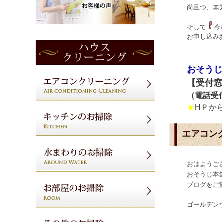
尚且つ、
エ
そして
今
お申し込み
お
そうじ
【受付
（電話受
★
HＰか
エアコン
おはようご
おそうじ本
ブログをご
ゴールデン