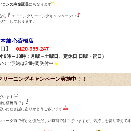
アコンの寿命延長
にもなります
なら
エアコンクリーニングキャンペーン中
お待ちしております。
本舗 心斎橋店
窓口】
0120-955-247
付 9時～18時：月曜～土曜日、定休日 日曜・祝日）
らのご予約は24時間受付中
★
クリーニングキャンペーン実施中！！
ざいます
舗心斎橋店です
覧いただき誠にありがとうございます
ウィーク前で何かと慌ただしい時期ではございますが、気持ちを切り替えて