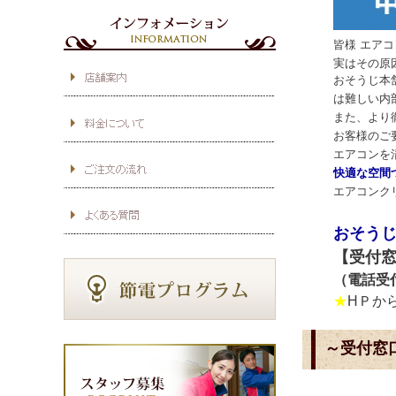
皆様 エア
実はその原
おそうじ本
は難しい内
また、より
お客様のご
エアコンを
快適な空間
エアコンク
お
そうじ
【受付
（電話受
★
HＰか
～受付窓