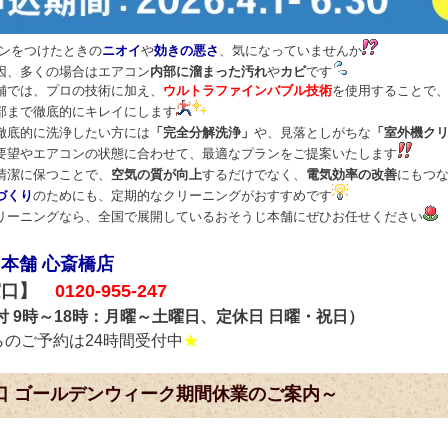
コンをつけたときの
ニオイ
や
効きの悪さ
、気になっていませんか
因、多くの場合はエアコン
内部に溜まった汚れ
や
カビ
です
舗では、プロの技術に加え、
ウルトラファインバブル技術
を使用することで
部まで徹底的にキレイにします
徹底的に洗浄したい方には
「完全分解洗浄」
や、見落としがちな
「室外機ク
要望やエアコンの状態に合わせて、最適なプランをご提案いたします
清潔に保つことで、
空気の質が向上
するだけでなく、
電気効率の改善
にもつ
づくり
のためにも、定期的なクリーニングがおすすめです
リーニングなら、全国で展開しているおそうじ本舗にぜひお任せください
本舗 心斎橋店
窓口】
0120-955-247
付 9時～18時：月曜～土曜日、定休日 日曜・祝日）
らのご予約は24時間受付中
★
口 ゴールデンウィーク期間休業のご案内～