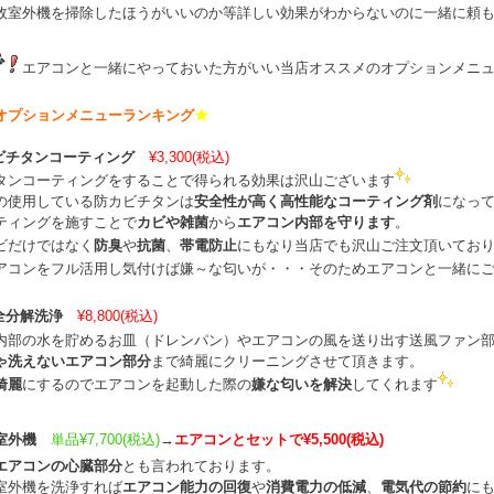
故室外機を掃除したほうがいいのか等詳しい効果がわからないのに一緒に頼
で
エアコンと一緒にやっておいた方がいい当店オススメのオプションメニ
オプションメニューランキング
★
ビチタンコーティング
¥3,300(税込)
タンコーティングをすることで得られる効果は沢山ございます
の使用している防カビチタンは
安全性が高く高性能なコーティング剤
になっ
ティングを施すことで
カビや雑菌
から
エアコン内部を守ります
。
ビだけではなく
防臭
や
抗菌
、
帯電防止
にもなり当店でも沢山ご注文頂いてお
アコンをフル活用し気付けば嫌～な匂いが・・・そのためエアコンと一緒に
全分解洗浄
¥8,800(税込)
内部の水を貯めるお皿（ドレンパン）やエアコンの風を送り出す送風ファン
ゃ洗えないエアコン部分
まで綺麗にクリーニングさせて頂きます。
綺麗
にするのでエアコンを起動した際の
嫌な匂いを解決
してくれます
室外機
単品¥7,700(税込)
→
エアコンとセットで¥5,500(税込)
エアコンの心臓部分
とも言われております。
室外機を洗浄すれば
エアコン能力の回復
や
消費電力の低減
、
電気代の節約
に