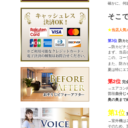
確かに、何
そこ
★
当店人気
第3位
防カ
→防カビチ
まず、当店
この、コー
また、防カ
夏は特にエ
第2位
完
→エアコン
普段
自分じ
奥の奥まで
第1位
→室外機は
そのため、